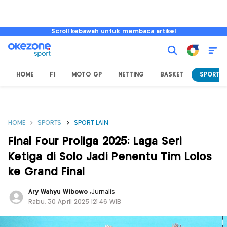
Scroll kebawah untuk membaca artikel
HOME
F1
MOTO GP
NETTING
BASKET
SPORT L
HOME
SPORTS
SPORT LAIN
Final Four Proliga 2025: Laga Seri
Ketiga di Solo Jadi Penentu Tim Lolos
ke Grand Final
Ary Wahyu Wibowo
,
Jurnalis
Rabu, 30 April 2025 |21:46 WIB