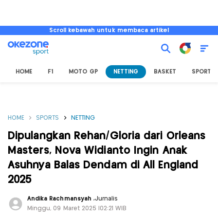
Scroll kebawah untuk membaca artikel
HOME
F1
MOTO GP
NETTING
BASKET
SPORT L
HOME
SPORTS
NETTING
Dipulangkan Rehan/Gloria dari Orleans
Masters, Nova Widianto Ingin Anak
Asuhnya Balas Dendam di All England
2025
Andika Rachmansyah
,
Jurnalis
Minggu, 09 Maret 2025 |02:21 WIB