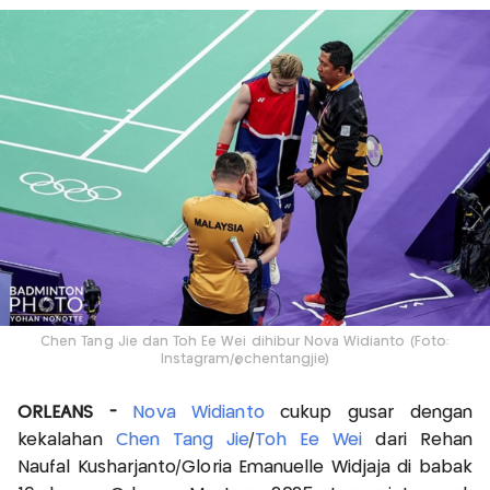
Chen Tang Jie dan Toh Ee Wei dihibur Nova Widianto (Foto:
Instagram/@chentangjie)
ORLEANS -
Nova Widianto
cukup gusar dengan
kekalahan
Chen Tang Jie
/
Toh Ee Wei
dari Rehan
Naufal Kusharjanto/Gloria Emanuelle Widjaja di babak