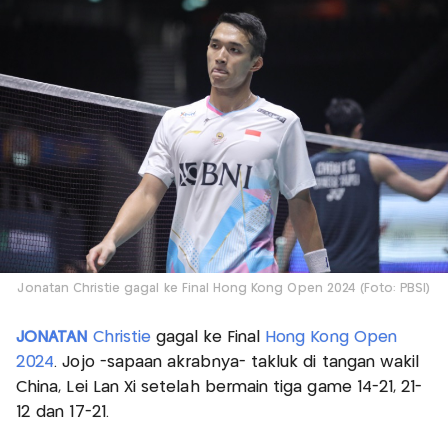
Jonatan Christie gagal ke Final Hong Kong Open 2024 (Foto: PBSI)
JONATAN
Christie
gagal ke Final
Hong Kong Open
2024
. Jojo -sapaan akrabnya- takluk di tangan wakil
China, Lei Lan Xi setelah bermain tiga game 14-21, 21-
12 dan 17-21.