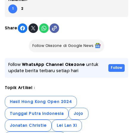
1
2
Share
Follow Okezone di Google News
Follow
WhatsApp Channel Okezone
untuk
Follow
update berita terbaru setiap hari
Topik Artikel :
Hasil Hong Kong Open 2024
Tunggal Putra Indonesia
Jojo
Jonatan Christie
Lei Lan Xi