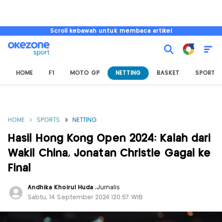
Scroll kebawah untuk membaca artikel
HOME
F1
MOTO GP
NETTING
BASKET
SPORT L
HOME
SPORTS
NETTING
Hasil Hong Kong Open 2024: Kalah dari
Wakil China, Jonatan Christie Gagal ke
Final
Andhika Khoirul Huda
,
Jurnalis
Sabtu, 14 September 2024 |20:57 WIB