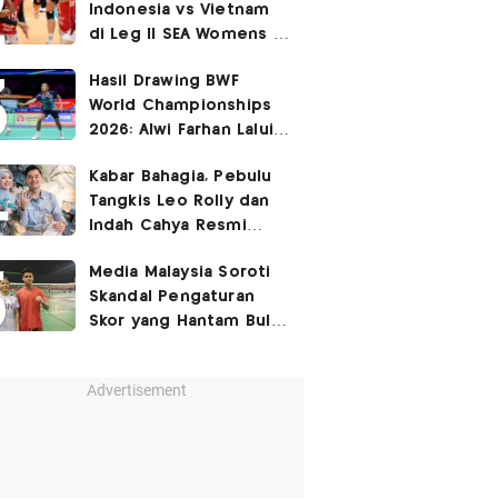
Indonesia vs Vietnam
di Leg II SEA Womens V
Cup 2026: Kejutan,
Hasil Drawing BWF
Garuda Pertiwi Menang
World Championships
3-2
2026: Alwi Farhan Lalui
Jalur Berat, Fajar/Fikri
Kabar Bahagia, Pebulu
Dapat
Bye
Tangkis Leo Rolly dan
Indah Cahya Resmi
Nikah di Mekkah!
Media Malaysia Soroti
Skandal Pengaturan
Skor yang Hantam Bulu
Tangkis Indonesia,
Libatkan Jafar/Felisha!
Advertisement