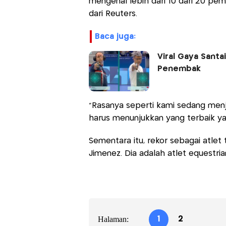
mengenal lebih dari 10 dari 20 pema
dari Reuters.
baca juga:
Viral Gaya Santa
Penembak
"Rasanya seperti kami sedang men
harus menunjukkan yang terbaik ya
Sementara itu, rekor sebagai atlet 
Jimenez. Dia adalah atlet equestri
Halaman:
1
2