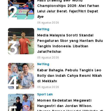
Hasil Drawing BWF World
Championships 2026: Alwi Farhan
Lalui Jalur Berat, Fajar/Fikri Dapat
Bye
06 Agustus 2026
Netting
Media Malaysia Soroti Skandal
Pengaturan Skor yang Hantam Bulu
Tangkis Indonesia, Libatkan
Jafar/Felisha!
05 Agustus 2026
Netting
Kabar Bahagia, Pebulu Tangkis Leo
Rolly dan Indah Cahya Resmi Nikah
di Mekkah!
06 Agustus 2026
Sport Lain
Momen Kedekatan Megawati
Hangestri dan Jordan Wilson,