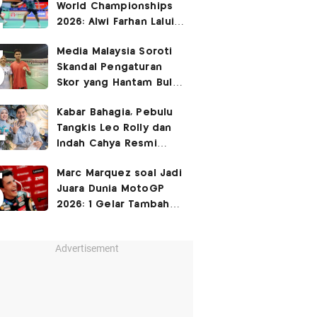
World Championships
2026: Alwi Farhan Lalui
Jalur Berat, Fajar/Fikri
Media Malaysia Soroti
Dapat
Bye
Skandal Pengaturan
Skor yang Hantam Bulu
Tangkis Indonesia,
Kabar Bahagia, Pebulu
Libatkan Jafar/Felisha!
Tangkis Leo Rolly dan
Indah Cahya Resmi
Nikah di Mekkah!
Marc Marquez soal Jadi
Juara Dunia MotoGP
2026: 1 Gelar Tambahan
Tidak Mengubah Hidup
Saya
Advertisement