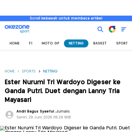
Scroll kebawah untuk membaca artikel
HOME
F1
MOTO GP
NETTING
BASKET
SPORT L
HOME
SPORTS
NETTING
Ester Nurumi Tri Wardoyo Digeser ke
Ganda Putri, Duet dengan Lanny Tria
Mayasari
Andri Bagus Syaeful
,
Jurnalis
Senin, 29 Juni 2026 |16:29 WIB