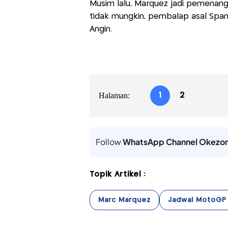
Musim lalu, Marquez jadi pemenang 
tidak mungkin, pembalap asal Spany
Angin.
Halaman:
1
2
Follow
WhatsApp Channel Okezo
Topik Artikel :
Marc Marquez
Jadwal MotoGP