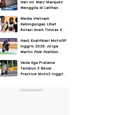
Hari Ini: Marc Marquez
3-2
Menggila di Latihan
Bebas Seri Inggris?
Media Vietnam
Kebingungan Lihat
Rotasi Aneh Timnas Voli
Putri Indonesia di Leg I
Hasil Kualifikasi MotoGP
SEA Womens V Cup
Inggris 2026: Jorge
2026
Martin
Pole Position
,
Marc Marquez Start
Veda Ega Pratama
Posisi 6!
Tembus 3 Besar
Practice Moto3 Inggris
2026, Raih
Pole Position
di Kualifikasi?
Advertisement