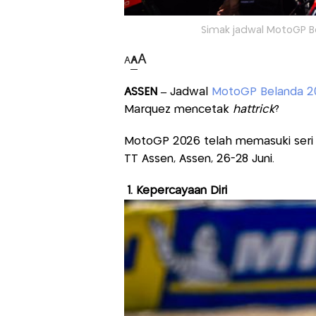
Simak jadwal MotoGP Be
A
A
A
ASSEN –
Jadwal
MotoGP Belanda 2
Marquez mencetak
hattrick
?
MotoGP 2026 telah memasuki seri ke
TT Assen, Assen, 26-28 Juni.
1. Kepercayaan Diri