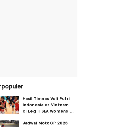
rpopuler
Hasil Timnas Voli Putri
Indonesia vs Vietnam
di Leg II SEA Womens V
Cup 2026: Kejutan,
Jadwal MotoGP 2026
Garuda Pertiwi Menang