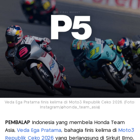
Veda Ega Pratama finis kelima di Moto3 Republik Ceko 2026. (Foto:
Instagram/@honda_team_asia)
PEMBALAP
Indonesia yang membela Honda Team
Asia,
Veda Ega Pratama
, bahagia finis kelima di
Moto3
Republik Ceko 2026
yang berlangsung di Sirkuit Brno,