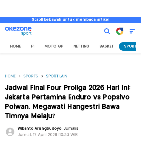
Scroll kebawah untuk membaca artikel
HOME
F1
MOTO GP
NETTING
BASKET
SPORT L
HOME
SPORTS
SPORT LAIN
Jadwal Final Four Proliga 2026 Hari Ini:
Jakarta Pertamina Enduro vs Popsivo
Polwan, Megawati Hangestri Bawa
Timnya Melaju?
Wikanto Arungbudoyo
,
Jurnalis
Jum'at, 17 April 2026 |10:33 WIB