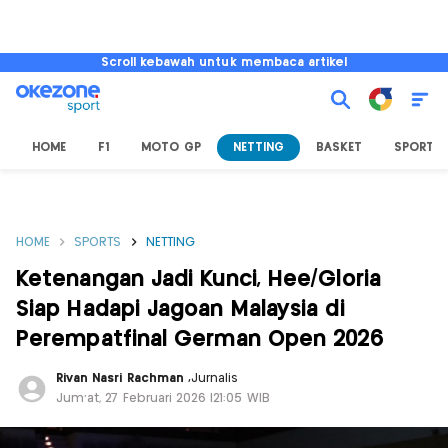
Scroll kebawah untuk membaca artikel
HOME
F1
MOTO GP
NETTING
BASKET
SPORT L
HOME
SPORTS
NETTING
Ketenangan Jadi Kunci, Hee/Gloria
Siap Hadapi Jagoan Malaysia di
Perempatfinal German Open 2026
Rivan Nasri Rachman
,
Jurnalis
Jum'at, 27 Februari 2026 |21:05 WIB