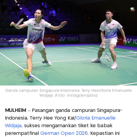
Ganda campuran Singapura-Indonesia, Terry Hee/Gloria Emanuelle
Widjaja. (Foto: Instagram/pbsi)
MULHEIM
– Pasangan ganda campuran Singapura-
Indonesia, Terry Hee Yong Kai/
Gloria Emanuelle
Widjaja
, sukses mengamankan tiket ke babak
perempatfinal
German Open 2026
. Kepastian ini