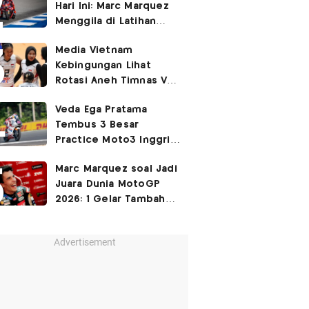
Hari Ini: Marc Marquez
3-2
Menggila di Latihan
Bebas Seri Inggris?
Media Vietnam
Kebingungan Lihat
Rotasi Aneh Timnas Voli
Putri Indonesia di Leg I
Veda Ega Pratama
SEA Womens V Cup
Tembus 3 Besar
2026
Practice Moto3 Inggris
2026, Raih
Pole Position
Marc Marquez soal Jadi
di Kualifikasi?
Juara Dunia MotoGP
2026: 1 Gelar Tambahan
Tidak Mengubah Hidup
Saya
Advertisement