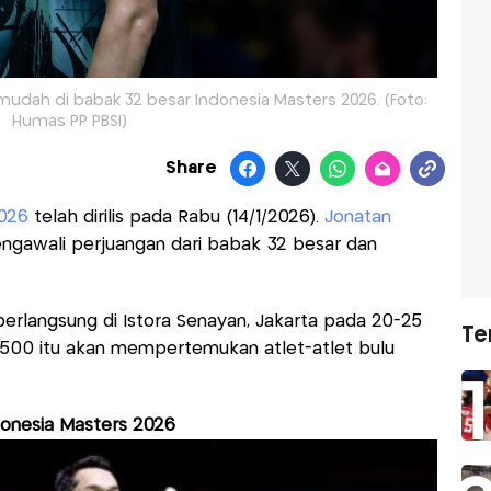
udah di babak 32 besar Indonesia Masters 2026. (Foto:
Humas PP PBSI)
Share
2026
telah dirilis pada Rabu (14/1/2026).
Jonatan
gawali perjuangan dari babak 32 besar dan
erlangsung di Istora Senayan, Jakarta pada 20-25
Te
r 500 itu akan mempertemukan atlet-atlet bulu
ndonesia Masters 2026