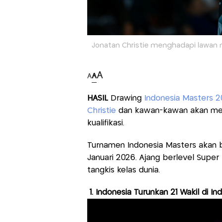
Jonatan Christie menghadapi lawan m
A
A
A
HASIL
Drawing
Indonesia Masters 
Christie
dan kawan-kawan akan men
kualifikasi.
Turnamen Indonesia Masters akan b
Januari 2026. Ajang berlevel Supe
tangkis kelas dunia.
1. Indonesia Turunkan 21 Wakil di I