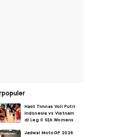
rpopuler
Hasil Timnas Voli Putri
Indonesia vs Vietnam
di Leg II SEA Womens V
Cup 2026: Kejutan,
Jadwal MotoGP 2026
Garuda Pertiwi Menang