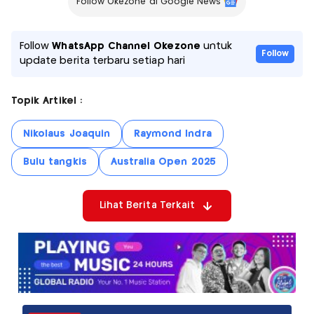
Follow Okezone di Google News
Follow
WhatsApp Channel Okezone
untuk
Follow
update berita terbaru setiap hari
Topik Artikel :
Nikolaus Joaquin
Raymond Indra
Bulu tangkis
Australia Open 2025
Lihat Berita Terkait