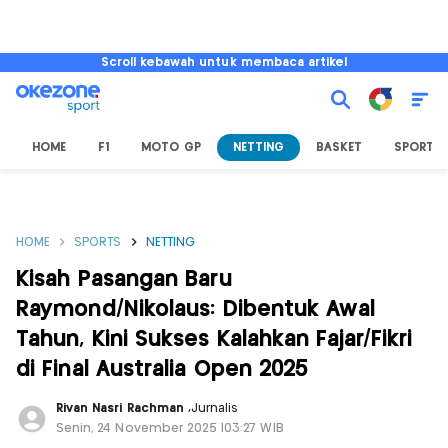
Scroll kebawah untuk membaca artikel
HOME
F1
MOTO GP
NETTING
BASKET
SPORT L
HOME
SPORTS
NETTING
Kisah Pasangan Baru
Raymond/Nikolaus: Dibentuk Awal
Tahun, Kini Sukses Kalahkan Fajar/Fikri
di Final Australia Open 2025
Rivan Nasri Rachman
,
Jurnalis
Senin, 24 November 2025 |03:27 WIB