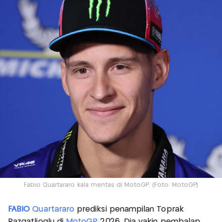
Fabio Quartararo kala mentas di MotoGP. (Foto: MotoGP)
FABIO
Quartararo
prediksi penampilan Toprak
Razgatlioglu di
MotoGP
2026. Dia yakin pembalap