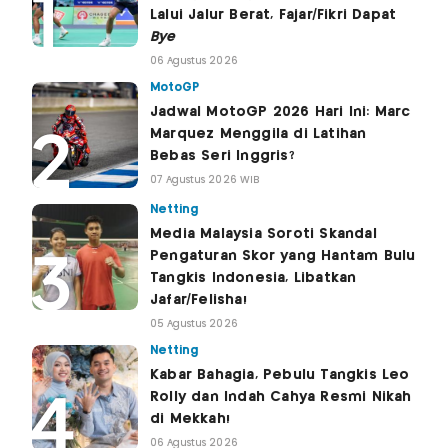
Lalui Jalur Berat, Fajar/Fikri Dapat
Bye
06 Agustus 2026
MotoGP
Jadwal MotoGP 2026 Hari Ini: Marc
Marquez Menggila di Latihan
Bebas Seri Inggris?
07 Agustus 2026 WIB
Netting
Media Malaysia Soroti Skandal
Pengaturan Skor yang Hantam Bulu
Tangkis Indonesia, Libatkan
Jafar/Felisha!
05 Agustus 2026
Netting
Kabar Bahagia, Pebulu Tangkis Leo
Rolly dan Indah Cahya Resmi Nikah
di Mekkah!
06 Agustus 2026