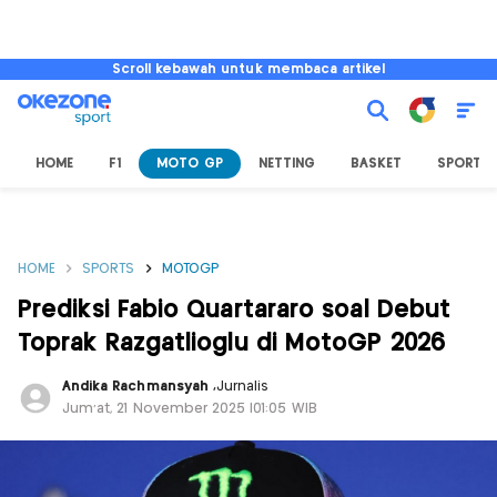
Scroll kebawah untuk membaca artikel
HOME
F1
MOTO GP
NETTING
BASKET
SPORT L
HOME
SPORTS
MOTOGP
Prediksi Fabio Quartararo soal Debut
Toprak Razgatlioglu di MotoGP 2026
Andika Rachmansyah
,
Jurnalis
Jum'at, 21 November 2025 |01:05 WIB