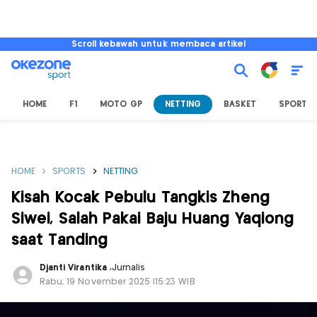
Scroll kebawah untuk membaca artikel
HOME
F1
MOTO GP
NETTING
BASKET
SPORT L
HOME
SPORTS
NETTING
Kisah Kocak Pebulu Tangkis Zheng
Siwei, Salah Pakai Baju Huang Yaqiong
saat Tanding
Djanti Virantika
,
Jurnalis
Rabu, 19 November 2025 |15:23 WIB