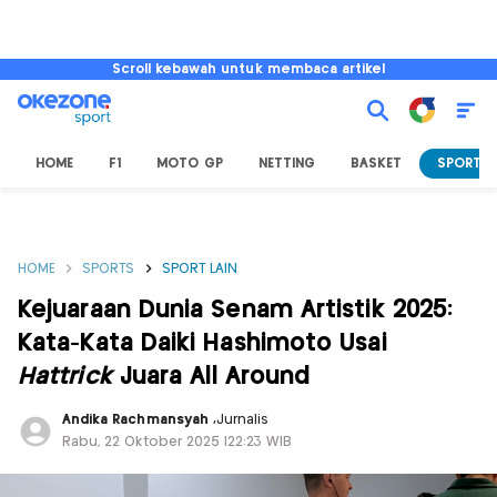
Scroll kebawah untuk membaca artikel
HOME
F1
MOTO GP
NETTING
BASKET
SPORT L
HOME
SPORTS
SPORT LAIN
Kejuaraan Dunia Senam Artistik 2025:
Kata-Kata Daiki Hashimoto Usai
Hattrick
Juara All Around
Andika Rachmansyah
,
Jurnalis
Rabu, 22 Oktober 2025 |22:23 WIB