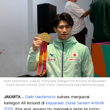
Daiki Hashimoto sukses menjuarai kategori All Around di Kejuaraan
Dunia Senam Artistik 2025 (Foto: Okezone/Andika Rachmansyah)
JAKARTA –
Daiki Hashimoto
sukses menjuarai
kategori All Around di
Kejuaraan Dunia Senam Artistik
2025
. Pria asal Jepang itu mengakui gelar ini justru