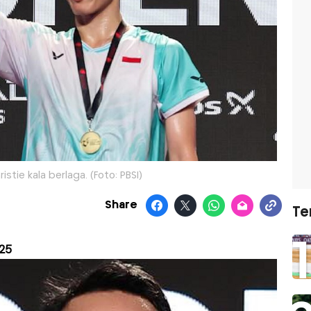
istie kala berlaga. (Foto: PBSI)
Share
Te
025