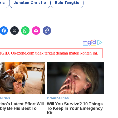
kis
Jonatan Christie
Bulu Tangkis