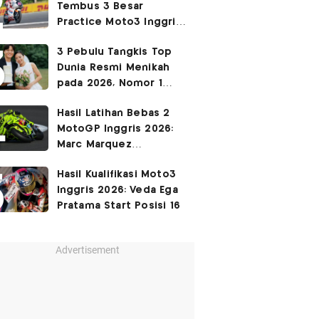
Tembus 3 Besar
Practice Moto3 Inggris
2026, Raih
Pole Position
3 Pebulu Tangkis Top
di Kualifikasi?
Dunia Resmi Menikah
pada 2026, Nomor 1
Couple Manis Indonesia
Hasil Latihan Bebas 2
MotoGP Inggris 2026:
Marc Marquez
Keempat, Fabio Di
Hasil Kualifikasi Moto3
Giannantonio Tercepat
Inggris 2026: Veda Ega
Pratama Start Posisi 16
Advertisement