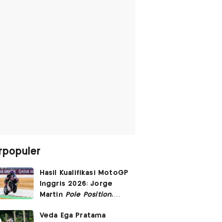
rpopuler
Hasil Kualifikasi MotoGP
Inggris 2026: Jorge
Martin
Pole Position
,
Marc Marquez Start
Veda Ega Pratama
Posisi 6!