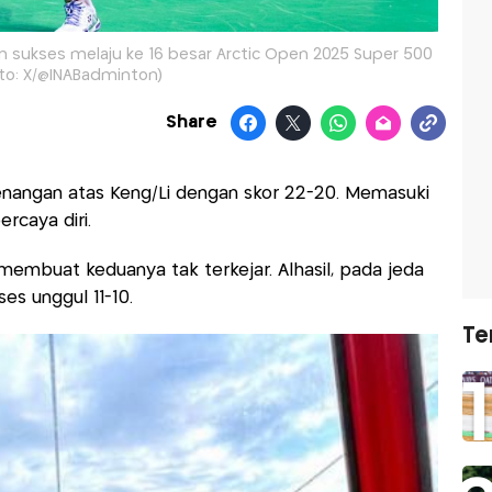
um sukses melaju ke 16 besar Arctic Open 2025 Super 500
oto: X/@INABadminton)
Share
nangan atas Keng/Li dengan skor 22-20. Memasuki
rcaya diri.
 membuat keduanya tak terkejar. Alhasil, pada jeda
es unggul 11-10.
Te