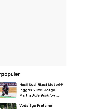
rpopuler
Hasil Kualifikasi MotoGP
Inggris 2026: Jorge
Martin
Pole Position
,
Marc Marquez Start
Veda Ega Pratama
Posisi 6!