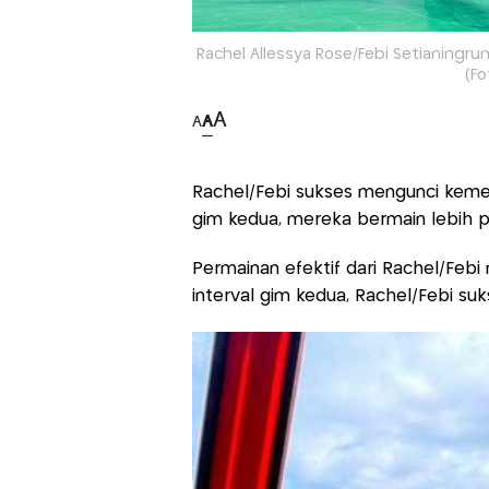
Rachel Allessya Rose/Febi Setianingr
(F
A
A
A
Rachel/Febi sukses mengunci keme
gim kedua, mereka bermain lebih pe
Permainan efektif dari Rachel/Febi
interval gim kedua, Rachel/Febi suks