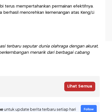
Febi terus mempertahankan permainan efektifnya.
sia berhasil menorehkan kemenangan atas Keng/Li
si terbaru seputar dunia olahraga dengan akurat,
ti perkembangan menarik dari berbagai cabang
Lihat Semua
ne
untuk update berita terbaru setiap hari
Follow