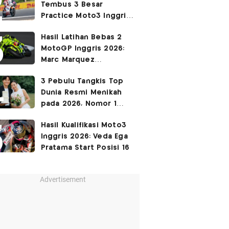
Tembus 3 Besar
Practice Moto3 Inggris
2026, Raih
Pole Position
Hasil Latihan Bebas 2
di Kualifikasi?
MotoGP Inggris 2026:
Marc Marquez
Keempat, Fabio Di
3 Pebulu Tangkis Top
Giannantonio Tercepat
Dunia Resmi Menikah
pada 2026, Nomor 1
Couple Manis Indonesia
Hasil Kualifikasi Moto3
Inggris 2026: Veda Ega
Pratama Start Posisi 16
Advertisement