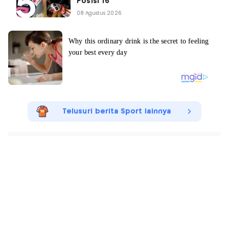
Posisi 16
08 Agustus 2026
Telusuri berita Sport lainnya