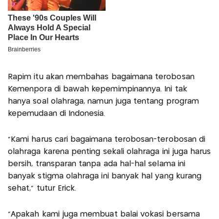
Rapim itu akan membahas bagaimana terobosan
Kemenpora di bawah kepemimpinannya. Ini tak
hanya soal olahraga, namun juga tentang program
kepemudaan di Indonesia.
"Kami harus cari bagaimana terobosan-terobosan di
olahraga karena penting sekali olahraga ini juga harus
bersih, transparan tanpa ada hal-hal selama ini
banyak stigma olahraga ini banyak hal yang kurang
sehat," tutur Erick.
"Apakah kami juga membuat balai vokasi bersama