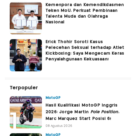
Kemenpora dan Kemendikdasmen
Teken MoU, Perkuat Pembinaan
Talenta Muda dan Olahraga
Nasional
Erick Thohir Soroti Kasus
Pelecehan Seksual terhadap Atlet
Kickboxing: Saya Mengecam Keras
Penyalahgunaan Kekuasaan!
Terpopuler
MotoGP
Hasil Kualifikasi MotoGP Inggris
2026: Jorge Martin
Pole Position
,
Marc Marquez Start Posisi 6!
08 Agustus 2026
MotoGP