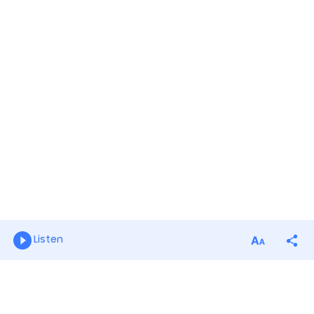
Listen