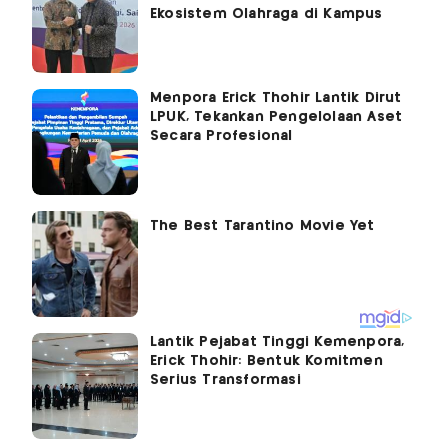
Ekosistem Olahraga di Kampus
Menpora Erick Thohir Lantik Dirut
LPUK, Tekankan Pengelolaan Aset
Secara Profesional
Lantik Pejabat Tinggi Kemenpora,
Erick Thohir: Bentuk Komitmen
Serius Transformasi