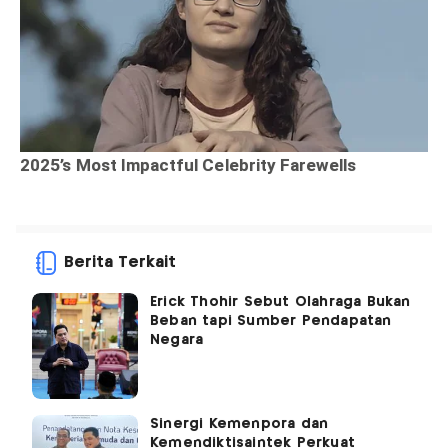
Berita Terkait
Erick Thohir Sebut Olahraga Bukan
Beban tapi Sumber Pendapatan
Negara
Sinergi Kemenpora dan
Kemendiktisaintek Perkuat