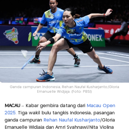
Ganda campuran Indonesia, Rehan Naufal Kusharjanto/Gloria
Emanuelle Widjaja. (Foto: PBSI)
MACAU
– Kabar gembira datang dari
Macau Open
2025.
Tiga wakil bulu tangkis Indonesia, pasangan
ganda campuran
Rehan Naufal Kusharjanto
/Gloria
Emanuelle Widjaja dan Amri Syahnawi/Nita Violina