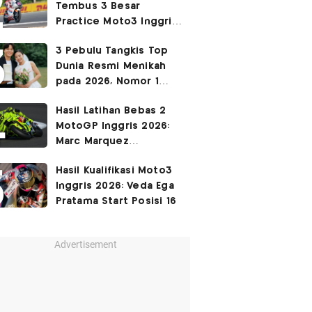
Tembus 3 Besar
Practice Moto3 Inggris
2026, Raih
Pole Position
3 Pebulu Tangkis Top
di Kualifikasi?
Dunia Resmi Menikah
pada 2026, Nomor 1
Couple Manis Indonesia
Hasil Latihan Bebas 2
MotoGP Inggris 2026:
Marc Marquez
Keempat, Fabio Di
Hasil Kualifikasi Moto3
Giannantonio Tercepat
Inggris 2026: Veda Ega
Pratama Start Posisi 16
Advertisement