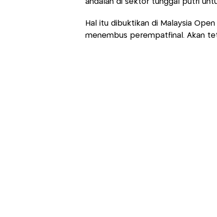
andalan di sektor tunggal putri untu
Hal itu dibuktikan di Malaysia Ope
menembus perempatfinal. Akan teta