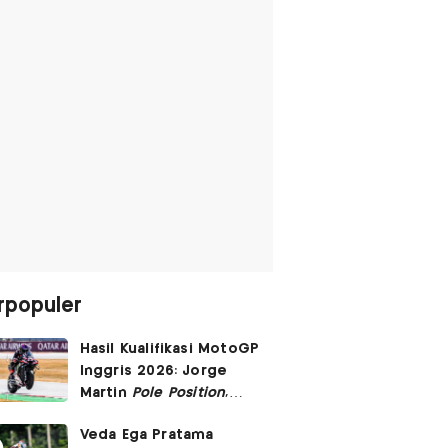
rpopuler
Hasil Kualifikasi MotoGP
Inggris 2026: Jorge
Martin
Pole Position
,
Marc Marquez Start
Veda Ega Pratama
Posisi 6!