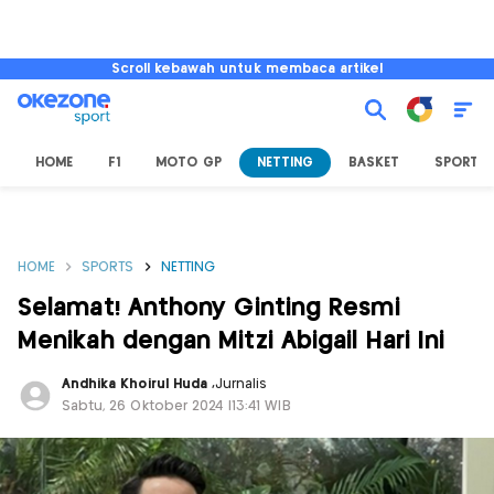
Scroll kebawah untuk membaca artikel
HOME
F1
MOTO GP
NETTING
BASKET
SPORT L
HOME
SPORTS
NETTING
Selamat! Anthony Ginting Resmi
Menikah dengan Mitzi Abigail Hari Ini
Andhika Khoirul Huda
,
Jurnalis
Sabtu, 26 Oktober 2024 |13:41 WIB