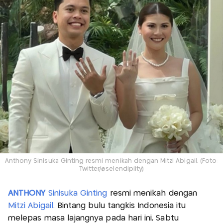
Anthony Sinisuka Ginting resmi menikah dengan Mitzi Abigail. (Foto:
Twitter/@selendipiity)
ANTHONY
Sinisuka Ginting
resmi menikah dengan
Mitzi Abigail
. Bintang bulu tangkis Indonesia itu
melepas masa lajangnya pada hari ini, Sabtu