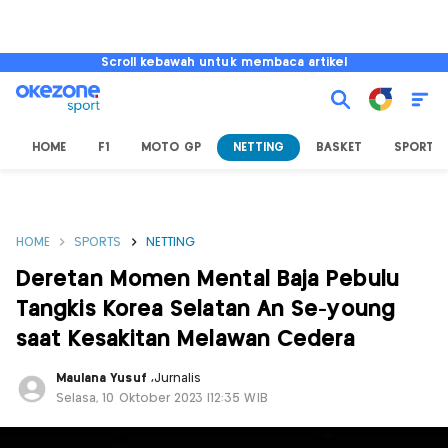
Scroll kebawah untuk membaca artikel
HOME
F1
MOTO GP
NETTING
BASKET
SPORT L
HOME
SPORTS
NETTING
Deretan Momen Mental Baja Pebulu
Tangkis Korea Selatan An Se-young
saat Kesakitan Melawan Cedera
Maulana Yusuf
,
Jurnalis
Selasa, 10 Oktober 2023 |12:35 WIB