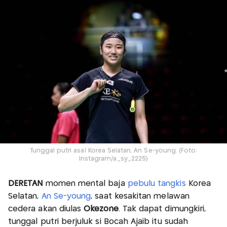
Tunggal putri asal Korea Selatan, An Se-young. (Foto:
Instagram/a_sy_2225)
DERETAN
momen mental baja
pebulu tangkis
Korea
Selatan,
An Se-young
, saat kesakitan melawan
cedera akan diulas
Okezone
. Tak dapat dimungkiri,
tunggal putri berjuluk si Bocah Ajaib itu sudah