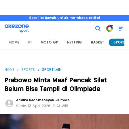
Scroll kebawah untuk membaca artikel
HOME
F1
MOTO GP
NETTING
BASKET
SPORT L
HOME
SPORTS
SPORT LAIN
Prabowo Minta Maaf Pencak Silat
Belum Bisa Tampil di Olimpiade
Andika Rachmansyah
,
Jurnalis
Senin, 13 April 2026 |01:24 WIB