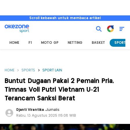
Scroll kebawah untuk membaca artikel
HOME
F1
MOTO GP
NETTING
BASKET
SPORT L
HOME
SPORTS
SPORT LAIN
Buntut Dugaan Pakai 2 Pemain Pria,
Timnas Voli Putri Vietnam U-21
Terancam Sanksi Berat
Djanti Virantika
,
Jurnalis
Rabu, 13 Agustus 2025 |15:08 WIB