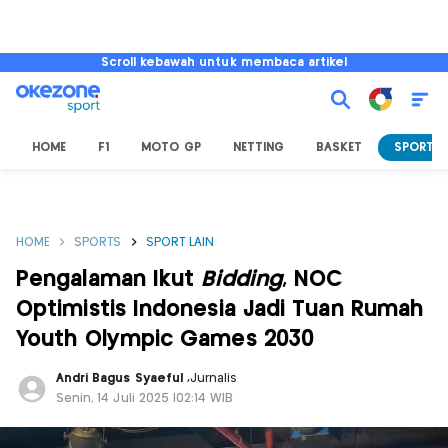
Scroll kebawah untuk membaca artikel
HOME
F1
MOTO GP
NETTING
BASKET
SPORT L
HOME
SPORTS
SPORT LAIN
Pengalaman Ikut
Bidding
, NOC
Optimistis Indonesia Jadi Tuan Rumah
Youth Olympic Games 2030
Andri Bagus Syaeful
,
Jurnalis
Senin, 14 Juli 2025 |02:14 WIB