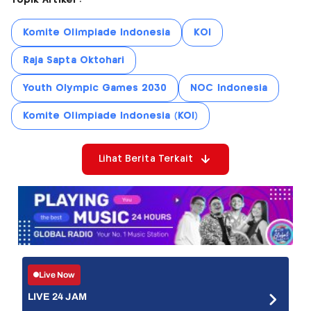
Komite Olimpiade Indonesia
KOI
Raja Sapta Oktohari
Youth Olympic Games 2030
NOC Indonesia
Komite Olimpiade Indonesia (KOI)
Lihat Berita Terkait
Live Now
LIVE 24 JAM