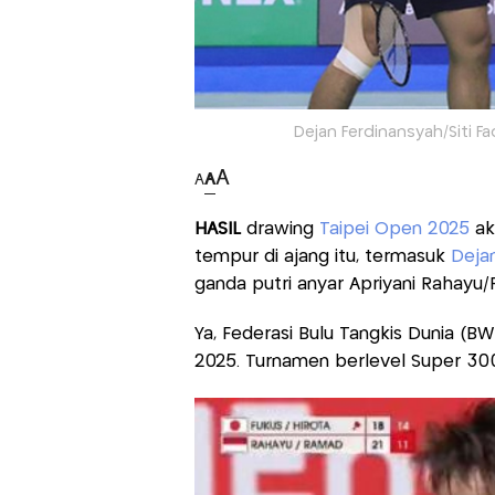
Dejan Ferdinansyah/Siti Fad
A
A
A
HASIL
drawing
Taipei Open 2025
ak
tempur di ajang itu, termasuk
Deja
ganda putri anyar Apriyani Rahayu/
Ya, Federasi Bulu Tangkis Dunia (BW
2025. Turnamen berlevel Super 300