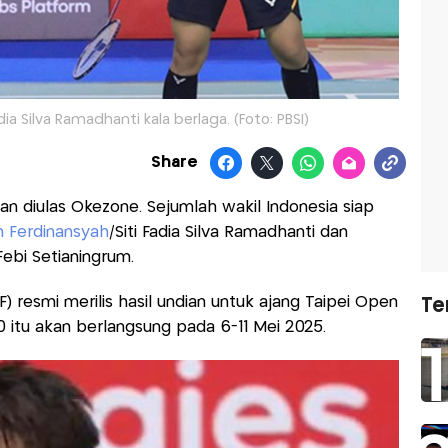
ia Silva Ramadhanti kala berlaga. (Foto: PBSI)
Share
an diulas Okezone. Sejumlah wakil Indonesia siap
n Ferdinansyah
/Siti Fadia Silva Ramadhanti dan
Febi Setianingrum.
F) resmi merilis hasil undian untuk ajang Taipei Open
Te
 itu akan berlangsung pada 6-11 Mei 2025.