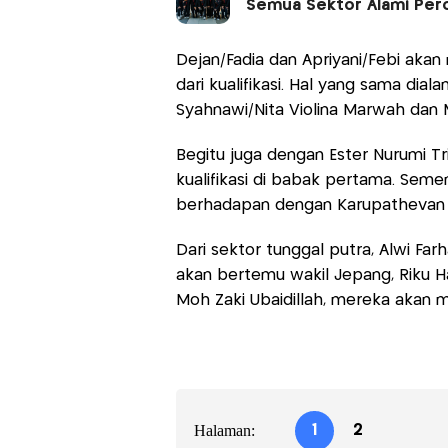
Semua Sektor Alami Per
Dejan/Fadia dan Apriyani/Febi aka
dari kualifikasi. Hal yang sama dia
Syahnawi/Nita Violina Marwah dan M
Begitu juga dengan Ester Nurumi T
kualifikasi di babak pertama. Sem
berhadapan dengan Karupathevan L
Dari sektor tunggal putra, Alwi F
akan bertemu wakil Jepang, Riku 
Moh Zaki Ubaidillah, mereka akan mem
Halaman:
1
2