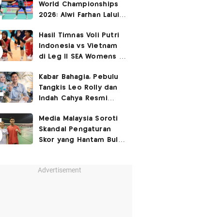
World Championships
2026: Alwi Farhan Lalui
Jalur Berat, Fajar/Fikri
Hasil Timnas Voli Putri
Dapat
Bye
Indonesia vs Vietnam
di Leg II SEA Womens V
Cup 2026: Kejutan,
Kabar Bahagia, Pebulu
Garuda Pertiwi Menang
Tangkis Leo Rolly dan
3-2
Indah Cahya Resmi
Nikah di Mekkah!
Media Malaysia Soroti
Skandal Pengaturan
Skor yang Hantam Bulu
Tangkis Indonesia,
Libatkan Jafar/Felisha!
Advertisement