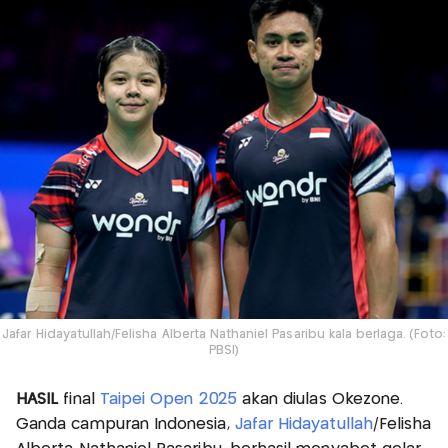
Jafar Hidayatullah/Felisha Alberta Nathaniel Pasaribu kala berlaga. (Foto:
PBSI)
HASIL
final
Taipei Open 2025
akan diulas Okezone.
Ganda campuran Indonesia,
Jafar Hidayatullah
/Felisha