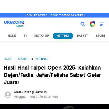
Scroll kebawah untuk membaca artikel
HOME
F1
MOTO GP
NETTING
BASKET
SPORT L
HOME
SPORTS
NETTING
Hasil Final Taipei Open 2025: Kalahkan
Dejan/Fadia, Jafar/Felisha Sabet Gelar
Juara!
Cikal Bintang
,
Jurnalis
Minggu, 11 Mei 2025 |12:27 WIB