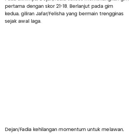
pertama dengan skor 21-18. Berlanjut pada gim
kedua, giliran Jafar/Felisha yang bermain trengginas
sejak awal laga.
Dejan/Fadia kehilangan momentum untuk melawan,