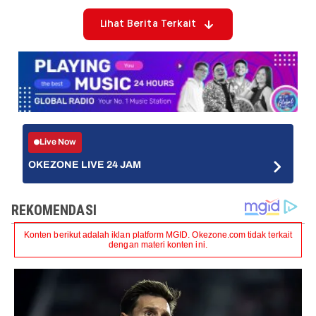
Lihat Berita Terkait
Live Now
OKEZONE LIVE 24 JAM