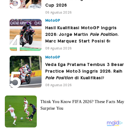
Cup 2026
06 Agustus 2026
MotoGP
Hasil Kualifikasi MotoGP Inggris
2026: Jorge Martin
Pole Position
,
Marc Marquez Start Posisi 6!
08 Agustus 2026
MotoGP
Veda Ega Pratama Tembus 3 Besar
Practice Moto3 Inggris 2026, Raih
Pole Position
di Kualifikasi?
08 Agustus 2026