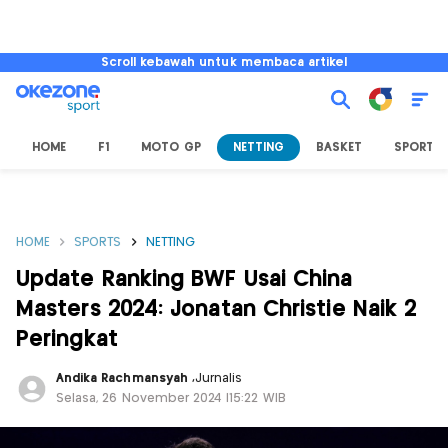
Scroll kebawah untuk membaca artikel
HOME
F1
MOTO GP
NETTING
BASKET
SPORT L
HOME
SPORTS
NETTING
Update Ranking BWF Usai China
Masters 2024: Jonatan Christie Naik 2
Peringkat
Andika Rachmansyah
,
Jurnalis
Selasa, 26 November 2024 |15:22 WIB