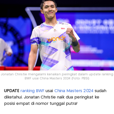
Jonatan Christie mengalami kenaikan peringkat dalam update ranking
BWF usai China Masters 2024 (Foto: PBSI)
UPDATE
ranking BWF
usai
China Masters 2024
sudah
diketahui. Jonatan Christie naik dua peringkat ke
posisi empat di nomor tunggal putra!