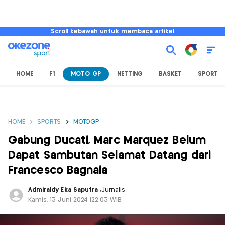
Scroll kebawah untuk membaca artikel
HOME
F1
MOTO GP
NETTING
BASKET
SPORT L
HOME
SPORTS
MOTOGP
Gabung Ducati, Marc Marquez Belum
Dapat Sambutan Selamat Datang dari
Francesco Bagnaia
Admiraldy Eka Saputra
,
Jurnalis
Kamis, 13 Juni 2024 |22:03 WIB