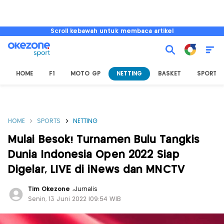
Scroll kebawah untuk membaca artikel
HOME
F1
MOTO GP
NETTING
BASKET
SPORT L
HOME
SPORTS
NETTING
Mulai Besok! Turnamen Bulu Tangkis
Dunia Indonesia Open 2022 Siap
Digelar, LIVE di iNews dan MNCTV
Tim Okezone
,
Jurnalis
Senin, 13 Juni 2022 |09:54 WIB