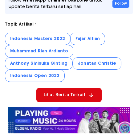
Follow
WhatsApp Channel Okezone
untuk
Follow
update berita terbaru setiap hari
Topik Artikel :
Indonesia Masters 2022
Fajar Alfian
Muhammad Rian Ardianto
Anthony Sinisuka Ginting
Jonatan Christie
Indonesia Open 2022
Lihat Berita Terkait