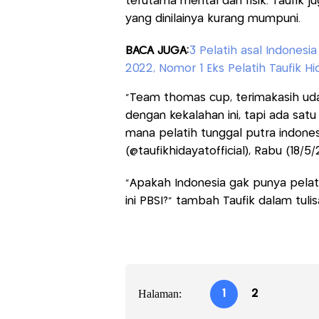
terutama mental dan fisik. Taufik 
yang dinilainya kurang mumpuni.
BACA JUGA:
3 Pelatih asal Indonesi
2022, Nomor 1 Eks Pelatih Taufik Hi
“Team thomas cup, terimakasih uda
dengan kekalahan ini, tapi ada s
mana pelatih tunggal putra indonesi
(@taufikhidayatofficial), Rabu (18/5/
“Apakah Indonesia gak punya pela
ini PBSI?” tambah Taufik dalam tulisa
Halaman:
1
2