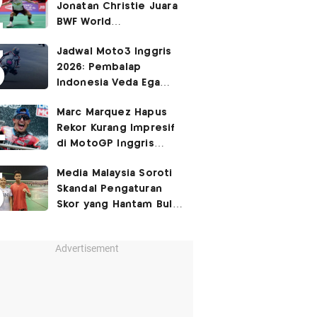
Jonatan Christie Juara
BWF World
Championships 2026?
Jadwal Moto3 Inggris
2026: Pembalap
Indonesia Veda Ega
Pratama Finis Podium?
Marc Marquez Hapus
Rekor Kurang Impresif
di MotoGP Inggris
2026?
Media Malaysia Soroti
Skandal Pengaturan
Skor yang Hantam Bulu
Tangkis Indonesia,
Libatkan Jafar/Felisha!
Advertisement