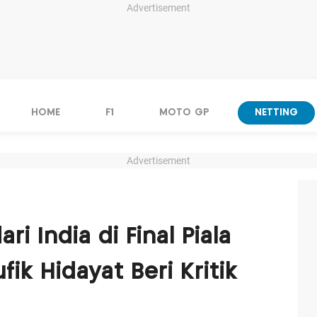
Advertisement
HOME
F1
MOTO GP
NETTING
Advertisement
ri India di Final Piala
ik Hidayat Beri Kritik