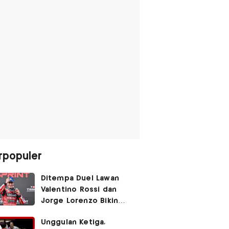
rpopuler
Ditempa Duel Lawan
Valentino Rossi dan
Jorge Lorenzo Bikin
Marc Marquez Susah
Unggulan Ketiga,
Dikalahkan