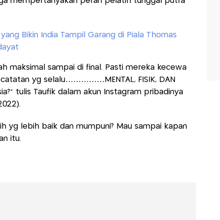
juga mempertanyakan peran pelatih tunggal putra
a yang Bikin India Tampil Garang di Piala Thomas
dayat
h maksimal sampai di final. Pasti mereka kecewa
atu catatan yg selalu……………MENTAL, FISIK, DAN
a?” tulis Taufik dalam akun Instagram pribadinya
2022).
tih yg lebih baik dan mumpuni? Mau sampai kapan
n itu.