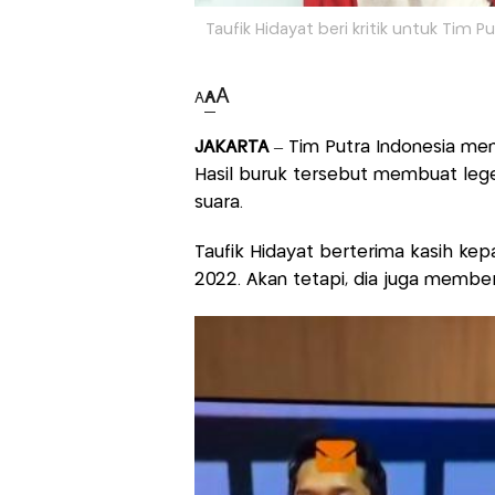
Taufik Hidayat beri kritik untuk Tim 
A
A
A
JAKARTA
– Tim Putra Indonesia mene
Hasil buruk tersebut membuat lege
suara.
Taufik Hidayat berterima kasih kep
2022. Akan tetapi, dia juga member