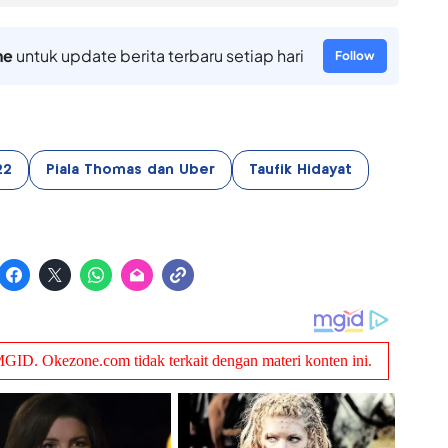
ne
untuk update berita terbaru setiap hari
Follow
22
Piala Thomas dan Uber
Taufik Hidayat