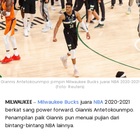
Giannis Antetokounmpo pimpin Milwaukee Bucks juarai NBA 2020-2021
(Foto: Reuters)
MILWAUKEE
–
Milwaukee Bucks
juara
NBA
2020-2021
berkat sang power forward, Giannis Antetokounmpo.
Penampilan paik Giannis pun menuai pujian dari
bintang-bintang NBA lainnya.