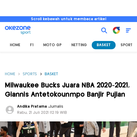
Scroll kebawah untuk membaca artikel
HOME
F1
MOTO GP
NETTING
BASKET
SPORT L
HOME
SPORTS
BASKET
Milwaukee Bucks Juara NBA 2020-2021,
Giannis Antetokounmpo Banjir Pujian
Andika Pratama
,
Jurnalis
Rabu, 21 Juli 2021 |12:19 WIB