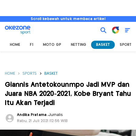
Scroll kebawah untuk membaca artikel
HOME
F1
MOTO GP
NETTING
BASKET
SPORT L
HOME
SPORTS
BASKET
Giannis Antetokounmpo Jadi MVP dan
Juara NBA 2020-2021, Kobe Bryant Tahu
Itu Akan Terjadi
Andika Pratama
,
Jurnalis
Rabu, 21 Juli 2021 |12:56 WIB