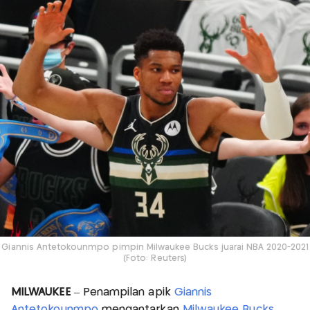
Giannis Antetokounmpo pimpin Milwaukee Bucks juarai NBA 2020-2021
(Foto: Reuters)
MILWAUKEE
– Penampilan apik
Giannis
Antetokounmpo
mengantarkan
Milwaukee Bucks