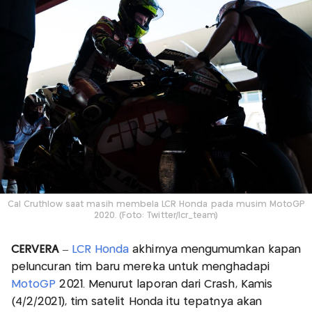
Cal Cruthlow saat masih membela LCR Honda pada musim MotoGP
2020. (Foto: Twitter/lcr_team)
CERVERA
–
LCR Honda
akhirnya mengumumkan kapan
peluncuran tim baru mereka untuk menghadapi
MotoGP
2021. Menurut laporan dari Crash, Kamis
(4/2/2021), tim satelit Honda itu tepatnya akan