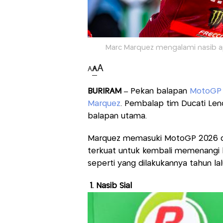
Marc Marquez mengalami nasib ap
A
A
A
BURIRAM –
Pekan balapan
MotoGP 
Marquez
. Pembalap tim Ducati Len
balapan utama.
Marquez memasuki MotoGP 2026 deng
terkuat untuk kembali memenangi ba
seperti yang dilakukannya tahun lal
1. Nasib Sial