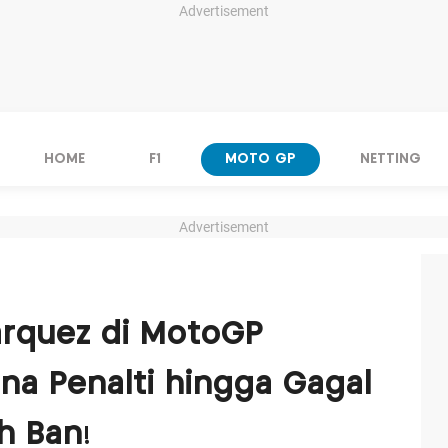
Advertisement
HOME
F1
MOTO GP
NETTING
Advertisement
rquez di MotoGP
ena Penalti hingga Gagal
h Ban!