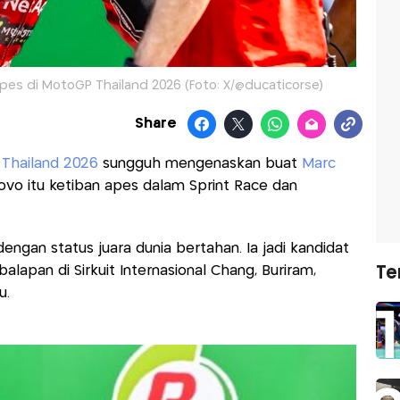
es di MotoGP Thailand 2026 (Foto: X/@ducaticorse)
Share
Thailand 2026
sungguh mengenaskan buat
Marc
ovo itu ketiban apes dalam Sprint Race dan
an status juara dunia bertahan. Ia jadi kandidat
lapan di Sirkuit Internasional Chang, Buriram,
Te
u.