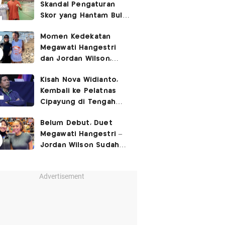
Skandal Pengaturan
Skor yang Hantam Bulu
Tangkis Indonesia,
Momen Kedekatan
Libatkan Jafar/Felisha!
Megawati Hangestri
dan Jordan Wilson,
Liburan Bareng Hyundai
Kisah Nova Widianto,
Hillstate di Pantai!
Kembali ke Pelatnas
Cipayung di Tengah
Ujian Berat Ganda
Belum Debut, Duet
Campuran
Megawati Hangestri –
Jordan Wilson Sudah
Langsung Dapat
Julukan!
Advertisement