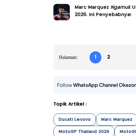
Marc Marquez
Ngamuk
Us
2026, Ini Penyebabnya!
Halaman:
1
2
Follow
WhatsApp Channel Okezo
Topik Artikel :
Ducati Lenovo
Marc Marquez
MotoGP Thailand 2026
MotoG