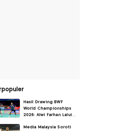
rpopuler
Hasil Drawing BWF
World Championships
2026: Alwi Farhan Lalui
Jalur Berat, Fajar/Fikri
Media Malaysia Soroti
Dapat
Bye