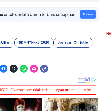
ne
untuk update berita terbaru setiap hari
Follow
 Alfian
BDMNTN-XL 2025
Jonatan Christie