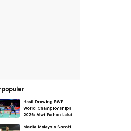
rpopuler
Hasil Drawing BWF
World Championships
2026: Alwi Farhan Lalui
Jalur Berat, Fajar/Fikri
Media Malaysia Soroti
Dapat
Bye