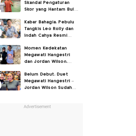
Skandal Pengaturan
Skor yang Hantam Bulu
Tangkis Indonesia,
Kabar Bahagia, Pebulu
Libatkan Jafar/Felisha!
Tangkis Leo Rolly dan
Indah Cahya Resmi
Nikah di Mekkah!
Momen Kedekatan
Megawati Hangestri
dan Jordan Wilson,
Liburan Bareng Hyundai
Belum Debut, Duet
Hillstate di Pantai!
Megawati Hangestri –
Jordan Wilson Sudah
Langsung Dapat
Julukan!
Advertisement