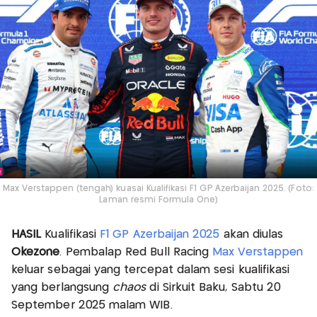
Max Verstappen (tengah) kuasai Kualifikasi F1 GP Azerbaijan 2025. (Foto:
Laman resmi Formula One)
HASIL
Kualifikasi
F1 GP Azerbaijan 2025
akan diulas
Okezone
. Pembalap Red Bull Racing
Max Verstappen
keluar sebagai yang tercepat dalam sesi kualifikasi
yang berlangsung
chaos
di Sirkuit Baku, Sabtu 20
September 2025 malam WIB.