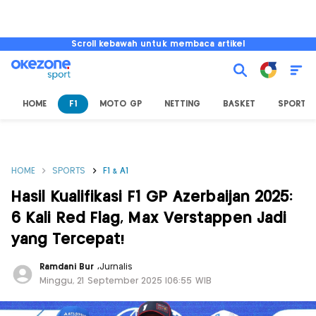
Scroll kebawah untuk membaca artikel
HOME
F1
MOTO GP
NETTING
BASKET
SPORT L
HOME
SPORTS
F1 & A1
Hasil Kualifikasi F1 GP Azerbaijan 2025:
6 Kali Red Flag, Max Verstappen Jadi
yang Tercepat!
Ramdani Bur
,
Jurnalis
Minggu, 21 September 2025 |06:55 WIB