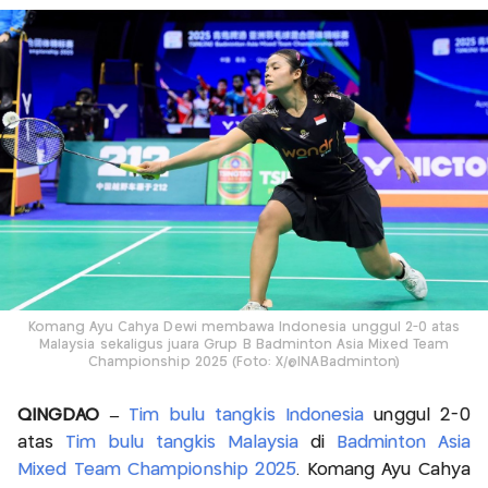
Komang Ayu Cahya Dewi membawa Indonesia unggul 2-0 atas
Malaysia sekaligus juara Grup B Badminton Asia Mixed Team
Championship 2025 (Foto: X/@INABadminton)
QINGDAO –
Tim bulu tangkis Indonesia
unggul 2-0
atas
Tim bulu tangkis Malaysia
di
Badminton Asia
Mixed Team Championship 2025
. Komang Ayu Cahya