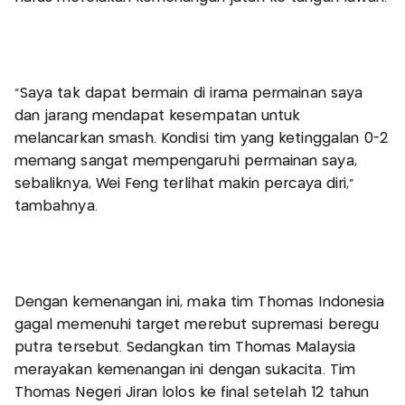
"Saya tak dapat bermain di irama permainan saya
dan jarang mendapat kesempatan untuk
melancarkan smash. Kondisi tim yang ketinggalan 0-2
memang sangat mempengaruhi permainan saya,
sebaliknya, Wei Feng terlihat makin percaya diri,"
tambahnya.
Dengan kemenangan ini, maka tim Thomas Indonesia
gagal memenuhi target merebut supremasi beregu
putra tersebut. Sedangkan tim Thomas Malaysia
merayakan kemenangan ini dengan sukacita. Tim
Thomas Negeri Jiran lolos ke final setelah 12 tahun