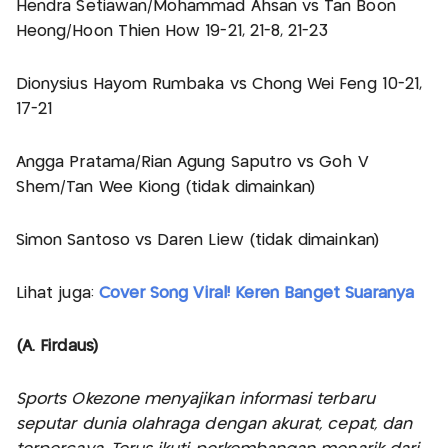
Hendra Setiawan/Mohammad Ahsan vs Tan Boon
Heong/Hoon Thien How 19-21, 21-8, 21-23
Dionysius Hayom Rumbaka vs Chong Wei Feng 10-21,
17-21
Angga Pratama/Rian Agung Saputro vs Goh V
Shem/Tan Wee Kiong (tidak dimainkan)
Simon Santoso vs Daren Liew (tidak dimainkan)
Lihat juga:
Cover Song Viral! Keren Banget Suaranya
(A. Firdaus)
Sports Okezone menyajikan informasi terbaru
seputar dunia olahraga dengan akurat, cepat, dan