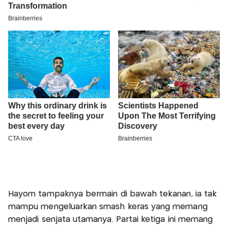
Hayom tampaknya bermain di bawah tekanan, ia tak
mampu mengeluarkan smash keras yang memang
menjadi senjata utamanya. Partai ketiga ini memang