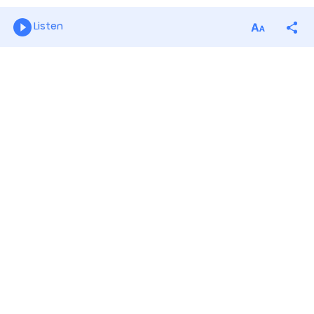
Listen