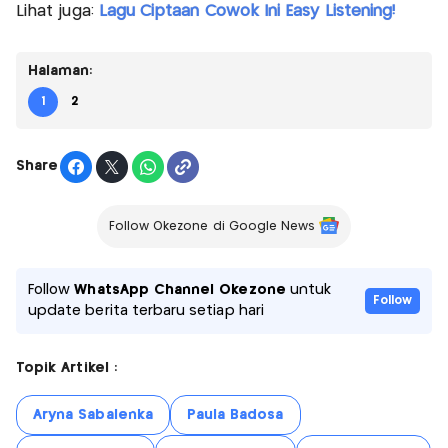
Lihat juga:
Lagu Ciptaan Cowok Ini Easy Listening!
Halaman:
1
2
Share
Follow Okezone di Google News
Follow
WhatsApp Channel Okezone
untuk
Follow
update berita terbaru setiap hari
Topik Artikel :
Aryna Sabalenka
Paula Badosa