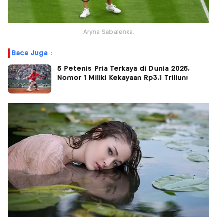
Aryna Sabalenka.
Baca Juga :
5 Petenis Pria Terkaya di Dunia 2025,
Nomor 1 Miliki Kekayaan Rp3,1 Triliun!