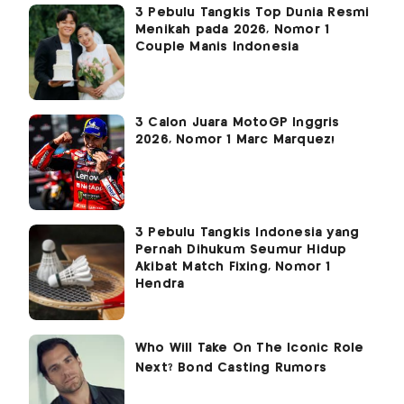
3 Pebulu Tangkis Top Dunia Resmi
Menikah pada 2026, Nomor 1
Couple Manis Indonesia
3 Calon Juara MotoGP Inggris
2026, Nomor 1 Marc Marquez!
3 Pebulu Tangkis Indonesia yang
Pernah Dihukum Seumur Hidup
Akibat Match Fixing, Nomor 1
Hendra