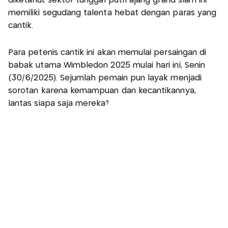
diketahui, sektor tunggal putri ajang grand slam ini
memiliki segudang talenta hebat dengan paras yang
cantik.
Para petenis cantik ini akan memulai persaingan di
babak utama Wimbledon 2025 mulai hari ini, Senin
(30/6/2025). Sejumlah pemain pun layak menjadi
sorotan karena kemampuan dan kecantikannya,
lantas siapa saja mereka?