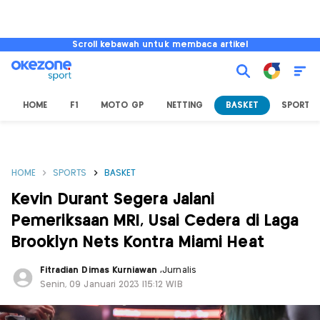
Scroll kebawah untuk membaca artikel
HOME
F1
MOTO GP
NETTING
BASKET
SPORT L
HOME
SPORTS
BASKET
Kevin Durant Segera Jalani
Pemeriksaan MRI, Usai Cedera di Laga
Brooklyn Nets Kontra Miami Heat
Fitradian Dimas Kurniawan
,
Jurnalis
Senin, 09 Januari 2023 |15:12 WIB