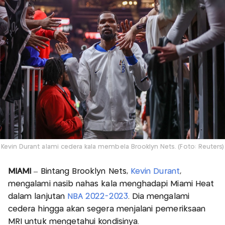
Kevin Durant alami cedera kala membela Brooklyn Nets. (Foto: Reuters)
MIAMI
– Bintang Brooklyn Nets,
Kevin Durant
,
mengalami nasib nahas kala menghadapi Miami Heat
dalam lanjutan
NBA 2022-2023
. Dia mengalami
cedera hingga akan segera menjalani pemeriksaan
MRI untuk mengetahui kondisinya.