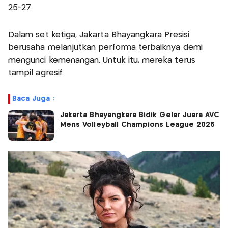
25-27.
Dalam set ketiga, Jakarta Bhayangkara Presisi
berusaha melanjutkan performa terbaiknya demi
mengunci kemenangan. Untuk itu, mereka terus
tampil agresif.
Baca Juga :
Jakarta Bhayangkara Bidik Gelar Juara AVC
Mens Volleyball Champions League 2026