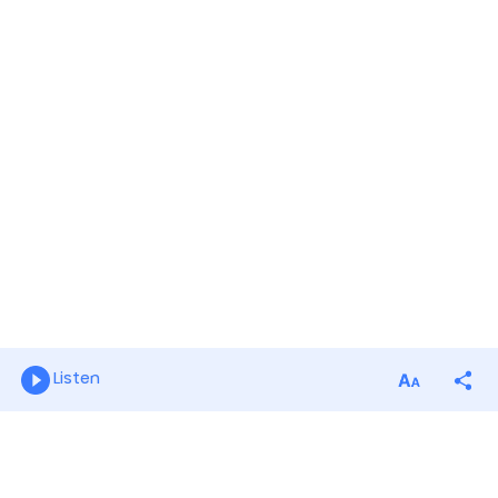
Listen