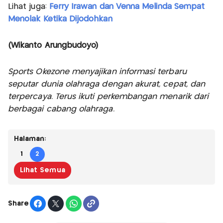
Lihat juga:
Ferry Irawan dan Venna Melinda Sempat
Menolak Ketika Dijodohkan
(Wikanto Arungbudoyo)
Sports Okezone menyajikan informasi terbaru
seputar dunia olahraga dengan akurat, cepat, dan
terpercaya. Terus ikuti perkembangan menarik dari
berbagai cabang olahraga.
Halaman:
1
2
Lihat Semua
Share