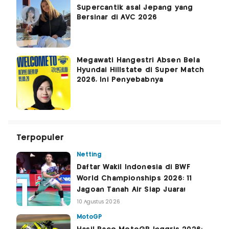
Supercantik asal Jepang yang
Bersinar di AVC 2026
Megawati Hangestri Absen Bela
Hyundai Hillstate di Super Match
2026, Ini Penyebabnya
Terpopuler
Netting
Daftar Wakil Indonesia di BWF
World Championships 2026: 11
Jagoan Tanah Air Siap Juara!
10 Agustus 2026
MotoGP