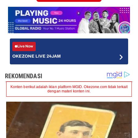
Live Now
OKEZONE LIVE 24JAM