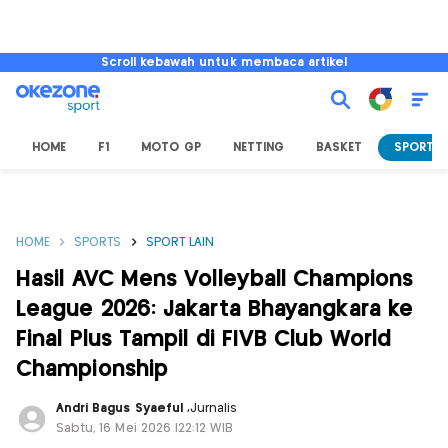
Scroll kebawah untuk membaca artikel
HOME
F1
MOTO GP
NETTING
BASKET
SPORT L
HOME
SPORTS
SPORT LAIN
Hasil AVC Mens Volleyball Champions
League 2026: Jakarta Bhayangkara ke
Final Plus Tampil di FIVB Club World
Championship
Andri Bagus Syaeful
,
Jurnalis
Sabtu, 16 Mei 2026 |22:12 WIB