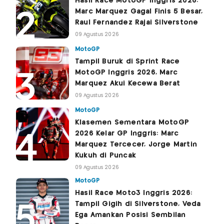
Hasil Race MotoGP Inggris 2026:
Marc Marquez Gagal Finis 5 Besar,
Raul Fernandez Rajai Silverstone
09 Agustus 2026
MotoGP
Tampil Buruk di Sprint Race
MotoGP Inggris 2026, Marc
Marquez Akui Kecewa Berat
09 Agustus 2026
MotoGP
Klasemen Sementara MotoGP
2026 Kelar GP Inggris: Marc
Marquez Tercecer, Jorge Martin
Kukuh di Puncak
09 Agustus 2026
MotoGP
Hasil Race Moto3 Inggris 2026:
Tampil Gigih di Silverstone, Veda
Ega Amankan Posisi Sembilan