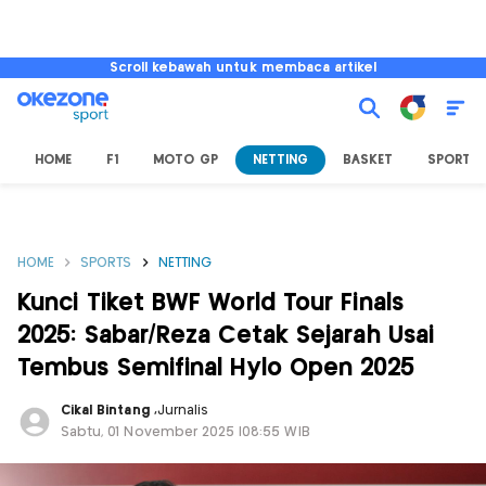
Scroll kebawah untuk membaca artikel
HOME
F1
MOTO GP
NETTING
BASKET
SPORT L
HOME
SPORTS
NETTING
Kunci Tiket BWF World Tour Finals
2025: Sabar/Reza Cetak Sejarah Usai
Tembus Semifinal Hylo Open 2025
Cikal Bintang
,
Jurnalis
Sabtu, 01 November 2025 |08:55 WIB