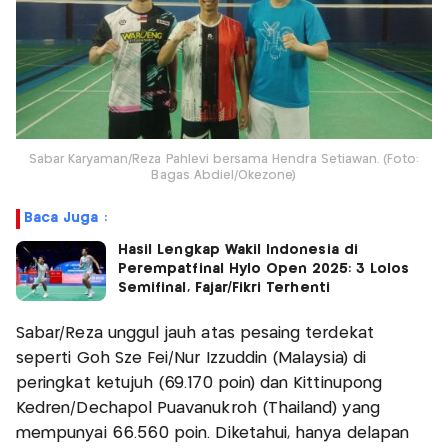
Sabar Karyaman/Reza Pahlevi bersama Hendra Setiawan. (Foto:
Bagas Abdiel/Okezone)
Baca Juga :
Hasil Lengkap Wakil Indonesia di
Perempatfinal Hylo Open 2025: 3 Lolos
Semifinal, Fajar/Fikri Terhenti
Sabar/Reza unggul jauh atas pesaing terdekat
seperti Goh Sze Fei/Nur Izzuddin (Malaysia) di
peringkat ketujuh (69.170 poin) dan Kittinupong
Kedren/Dechapol Puavanukroh (Thailand) yang
mempunyai 66.560 poin. Diketahui, hanya delapan