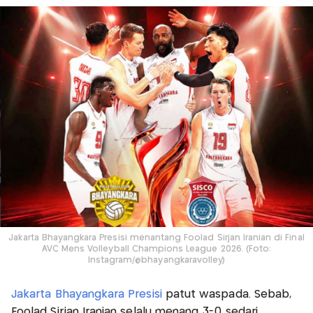
Jakarta Bhayangkara Presisi menantang Foolad Sirjan Iranian di Final
AVC Mens Volleyball Champions League 2026. (Foto:
Instagram/@bhayangkaravolley)
Jakarta Bhayangkara Presisi
patut waspada. Sebab,
Foolad Sirjan Iranian selalu menang 3-0 sedari