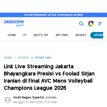
Scroll kebawah untuk membaca artikel
HOME
F1
MOTO GP
NETTING
BASKET
SPORT L
HOME
SPORTS
SPORT LAIN
Link Live Streaming Jakarta
Bhayangkara Presisi vs Foolad Sirjan
Iranian di Final AVC Mens Volleyball
Champions League 2026
Andri Bagus Syaeful
,
Jurnalis
Minggu, 17 Mei 2026 |11:27 WIB