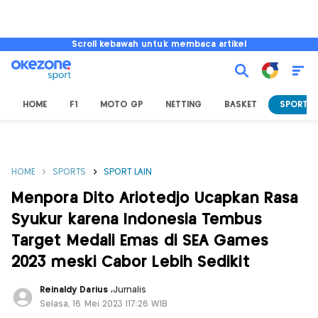
Scroll kebawah untuk membaca artikel
HOME
F1
MOTO GP
NETTING
BASKET
SPORT L
HOME
SPORTS
SPORT LAIN
Menpora Dito Ariotedjo Ucapkan Rasa
Syukur karena Indonesia Tembus
Target Medali Emas di SEA Games
2023 meski Cabor Lebih Sedikit
Reinaldy Darius
,
Jurnalis
Selasa, 16 Mei 2023 |17:26 WIB