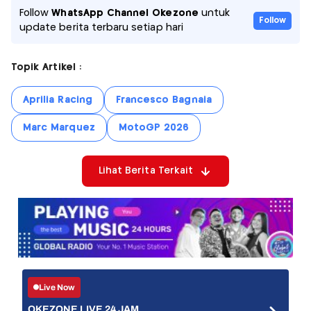
Follow
WhatsApp Channel Okezone
untuk
Follow
update berita terbaru setiap hari
Topik Artikel :
Aprilia Racing
Francesco Bagnaia
Marc Marquez
MotoGP 2026
Lihat Berita Terkait
Live Now
OKEZONE LIVE 24 JAM