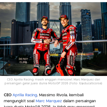
CEO Aprilia Racing masih enggan mencoret Marc Marquez dari
persaingan gelar juara dunia MotoGP 2026 (Foto: X/@ducaticorse)
CEO
Aprilia Racing
, Massimo Rivola, kembali
mengungkit soal
Marc Marquez
dalam persaingan