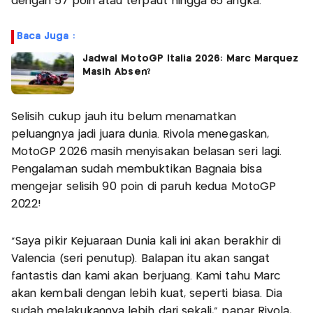
dengan 57 poin atau terpaut hingga 85 angka.
Baca Juga :
Jadwal MotoGP Italia 2026: Marc Marquez
Masih Absen?
Selisih cukup jauh itu belum menamatkan
peluangnya jadi juara dunia. Rivola menegaskan,
MotoGP 2026 masih menyisakan belasan seri lagi.
Pengalaman sudah membuktikan Bagnaia bisa
mengejar selisih 90 poin di paruh kedua MotoGP
2022!
“Saya pikir Kejuaraan Dunia kali ini akan berakhir di
Valencia (seri penutup). Balapan itu akan sangat
fantastis dan kami akan berjuang. Kami tahu Marc
akan kembali dengan lebih kuat, seperti biasa. Dia
sudah melakukannya lebih dari sekali,” papar Rivola,