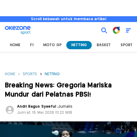
Scroll kebawah untuk membaca artikel
HOME
F1
MOTO GP
NETTING
BASKET
SPORT L
HOME
SPORTS
NETTING
Breaking News: Gregoria Mariska
Mundur dari Pelatnas PBSI!
Andri Bagus Syaeful
,
Jurnalis
Jum'at, 15 Mei 2026 |11:22 WIB