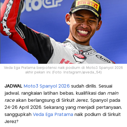
Veda Ega Pratama berpotensi naik podium di Moto3 Spanyol 2026
akhir pekan ini. (Foto: Instagram/@veda_54)
JADWAL
Moto3 Spanyol 2026
sudah dirilis. Sesuai
jadwal, rangkaian latihan bebas, kualifikasi dan
main
race
akan berlangsung di Sirkuit Jerez, Spanyol pada
24-26 April 2026. Sekarang yang menjadi pertanyaan,
sanggupkah
Veda Ega Pratama
naik podium di Sirkuit
Jerez?