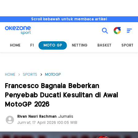
Scroll kebawah untuk membaca artikel
HOME
F1
MOTO GP
NETTING
BASKET
SPORT L
HOME
SPORTS
MOTOGP
Francesco Bagnaia Beberkan
Penyebab Ducati Kesulitan di Awal
MotoGP 2026
Rivan Nasri Rachman
,
Jurnalis
Jum'at, 17 April 2026 |00:05 WIB